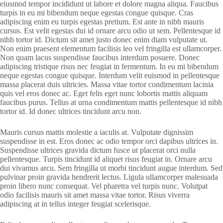
eiusmod tempor incididunt ut labore et dolore magna aliqua. Faucibus
turpis in eu mi bibendum neque egestas congue quisque. Cras
adipiscing enim eu turpis egestas pretium. Est ante in nibh mauris
cursus. Est velit egestas dui id ornare arcu odio ut sem. Pellentesque id
nibh tortor id. Dictum sit amet justo donec enim diam vulputate ut.
Non enim praesent elementum facilisis leo vel fringilla est ullamcorper.
Non quam lacus suspendisse faucibus interdum posuere. Donec
adipiscing tristique risus nec feugiat in fermentum. In eu mi bibendum
neque egestas congue quisque. Interdum velit euismod in pellentesque
massa placerat duis ultricies. Massa vitae tortor condimentum lacinia
quis vel eros donec ac. Eget felis eget nunc lobortis mattis aliquam
faucibus purus. Tellus at urna condimentum mattis pellentesque id nibh
tortor id. Id donec ultrices tincidunt arcu non.
Mauris cursus mattis molestie a iaculis at. Vulputate dignissim
suspendisse in est. Eros donec ac odio tempor orci dapibus ultrices in.
Suspendisse ultrices gravida dictum fusce ut placerat orci nulla
pellentesque. Turpis tincidunt id aliquet risus feugiat in. Ornare arcu
dui vivamus arcu. Sem fringilla ut morbi tincidunt augue interdum. Sed
pulvinar proin gravida hendrerit lectus. Ligula ullamcorper malesuada
proin libero nunc consequat. Vel pharetra vel turpis nunc. Volutpat
odio facilisis mauris sit amet massa vitae tortor. Risus viverra
adipiscing at in tellus integer feugiat scelerisque.