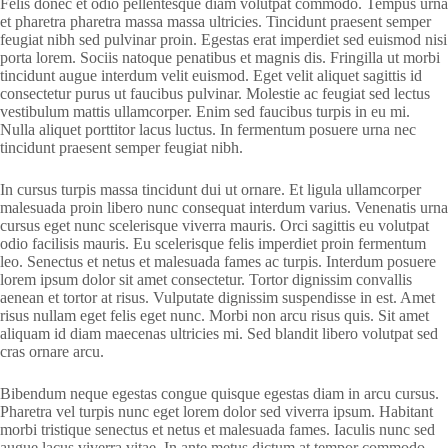
Felis donec et odio pellentesque diam volutpat commodo. Tempus urna
et pharetra pharetra massa massa ultricies. Tincidunt praesent semper
feugiat nibh sed pulvinar proin. Egestas erat imperdiet sed euismod nisi
porta lorem. Sociis natoque penatibus et magnis dis. Fringilla ut morbi
tincidunt augue interdum velit euismod. Eget velit aliquet sagittis id
consectetur purus ut faucibus pulvinar. Molestie ac feugiat sed lectus
vestibulum mattis ullamcorper. Enim sed faucibus turpis in eu mi.
Nulla aliquet porttitor lacus luctus. In fermentum posuere urna nec
tincidunt praesent semper feugiat nibh.
In cursus turpis massa tincidunt dui ut ornare. Et ligula ullamcorper
malesuada proin libero nunc consequat interdum varius. Venenatis urna
cursus eget nunc scelerisque viverra mauris. Orci sagittis eu volutpat
odio facilisis mauris. Eu scelerisque felis imperdiet proin fermentum
leo. Senectus et netus et malesuada fames ac turpis. Interdum posuere
lorem ipsum dolor sit amet consectetur. Tortor dignissim convallis
aenean et tortor at risus. Vulputate dignissim suspendisse in est. Amet
risus nullam eget felis eget nunc. Morbi non arcu risus quis. Sit amet
aliquam id diam maecenas ultricies mi. Sed blandit libero volutpat sed
cras ornare arcu.
Bibendum neque egestas congue quisque egestas diam in arcu cursus.
Pharetra vel turpis nunc eget lorem dolor sed viverra ipsum. Habitant
morbi tristique senectus et netus et malesuada fames. Iaculis nunc sed
augue lacus viverra vitae. In ante metus dictum at tempor commodo