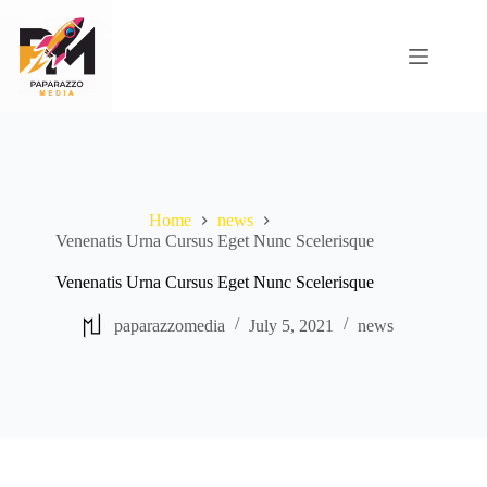
Skip
to
content
Home
Services
About
Blog
Home
news
Get in Touch
Venenatis Urna Cursus Eget Nunc Scelerisque
Venenatis Urna Cursus Eget Nunc Scelerisque
paparazzomedia
July 5, 2021
news